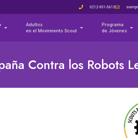
0212-951-5613
siempr
o
Adultos
Programa
en el Movimiento Scout
de Jóvenes
aña Contra los Robots Le