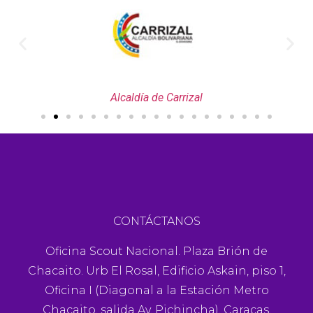
Alcaldía de Carrizal
CONTÁCTANOS
Oficina Scout Nacional. Plaza Brión de
Chacaito. Urb El Rosal, Edificio Askain, piso 1,
Oficina I (Diagonal a la Estación Metro
Chacaito, salida Av. Pichincha), Caracas,