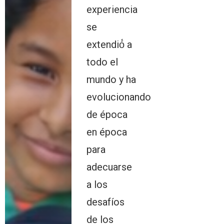
experiencia
se
extendió́ a
todo el
mundo y ha
evolucionando
de época
en época
para
adecuarse
a los
desafíos
de los