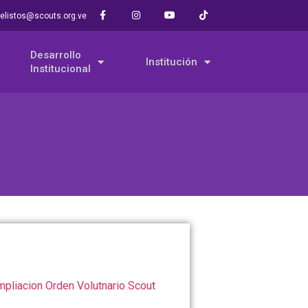
elistos@scouts.org.ve
Desarrollo
Institución
Institucional
liacion Orden Volutnario Scout