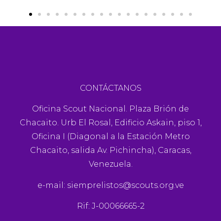
CONTÁCTANOS
Oficina Scout Nacional. Plaza Brión de
Chacaito. Urb El Rosal, Edificio Askain, piso 1,
Oficina I (Diagonal a la Estación Metro
Chacaito, salida Av. Pichincha), Caracas,
Venezuela.
e-mail:
siemprelistos@scouts.org.ve
Rif: J-00066665-2