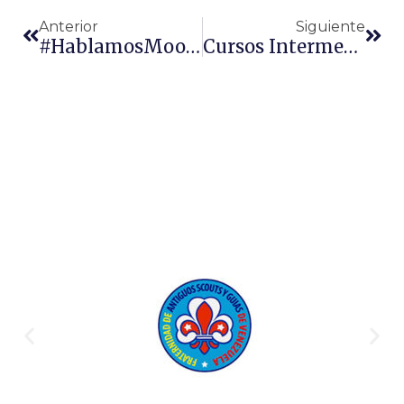
Anterior
Siguiente
#HablamosMoot En Radio Girardot 96.1 FM
Cursos Intermedios De La Asociación De Scouts De Venezuela Realizados Con Éxito