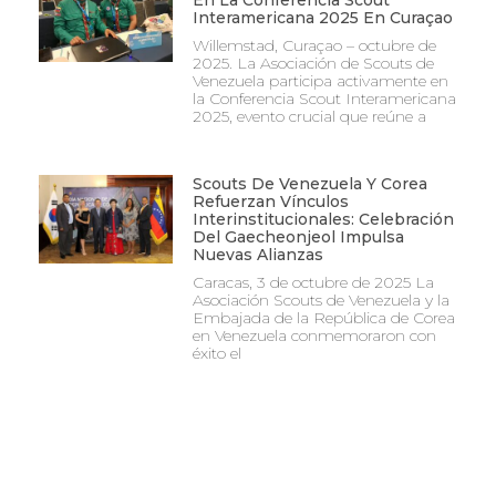
Interamericana 2025 En Curaçao
Willemstad, Curaçao – octubre de
2025. La Asociación de Scouts de
Venezuela participa activamente en
la Conferencia Scout Interamericana
2025, evento crucial que reúne a
Scouts De Venezuela Y Corea
Refuerzan Vínculos
Interinstitucionales: Celebración
Del Gaecheonjeol Impulsa
Nuevas Alianzas
Caracas, 3 de octubre de 2025 La
Asociación Scouts de Venezuela y la
Embajada de la República de Corea
en Venezuela conmemoraron con
éxito el