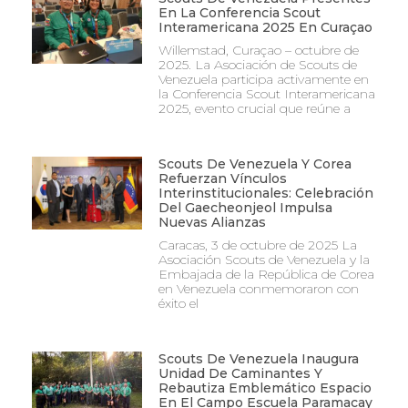
En La Conferencia Scout
Interamericana 2025 En Curaçao
Willemstad, Curaçao – octubre de
2025. La Asociación de Scouts de
Venezuela participa activamente en
la Conferencia Scout Interamericana
2025, evento crucial que reúne a
Scouts De Venezuela Y Corea
Refuerzan Vínculos
Interinstitucionales: Celebración
Del Gaecheonjeol Impulsa
Nuevas Alianzas
Caracas, 3 de octubre de 2025 La
Asociación Scouts de Venezuela y la
Embajada de la República de Corea
en Venezuela conmemoraron con
éxito el
Scouts De Venezuela Inaugura
Unidad De Caminantes Y
Rebautiza Emblemático Espacio
En El Campo Escuela Paramacay