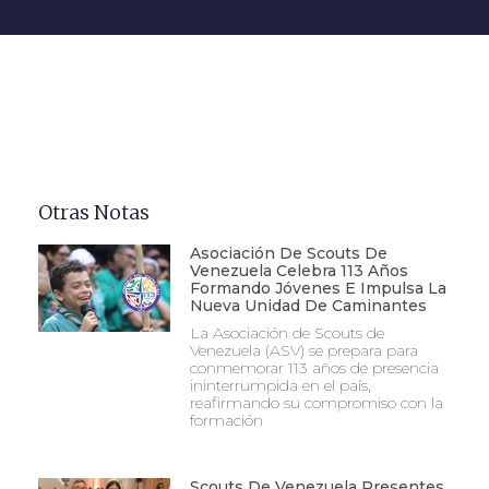
Otras Notas
Asociación De Scouts De
Venezuela Celebra 113 Años
Formando Jóvenes E Impulsa La
Nueva Unidad De Caminantes
La Asociación de Scouts de
Venezuela (ASV) se prepara para
conmemorar 113 años de presencia
ininterrumpida en el país,
reafirmando su compromiso con la
formación
Scouts De Venezuela Presentes