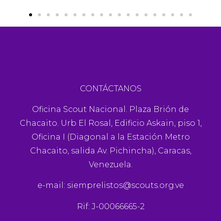
Alcaldía de Carrizal
CONTÁCTANOS
Oficina Scout Nacional. Plaza Brión de
Chacaito. Urb El Rosal, Edificio Askain, piso 1,
Oficina I (Diagonal a la Estación Metro
Chacaito, salida Av. Pichincha), Caracas,
Venezuela.
e-mail:
siemprelistos@scouts.org.ve
Rif: J-00066665-2