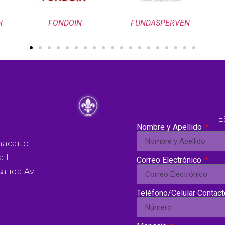
l
FONDOIN
FUNDASPERVEN
¡
Nombre y Apellido
hacaito.
a I
Correo Electrónico
alida Av.
Teléfono/Celular Contac