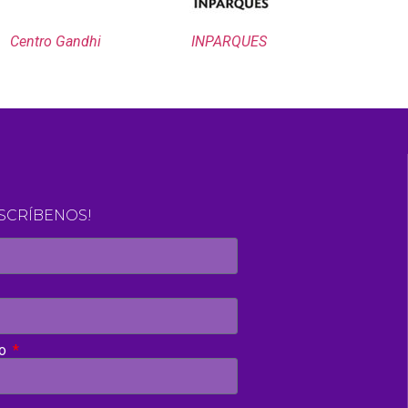
Centro Gandhi
INPARQUES
Olimpiadas 
ESCRÍBENOS!
to