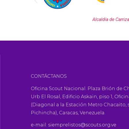
de Tinaquillo
Alcaldía de Carriza
CONTÁCTANOS
Oficina Scout Nacional. Plaza Brión de C
Urb El Rosal, Edificio Askain, piso 1, Oficin
(Diagonal a la Estación Metro Chacaito, s
Pichincha), Caracas, Venezuela.
e-mail:
siemprelistos@scouts.org.ve