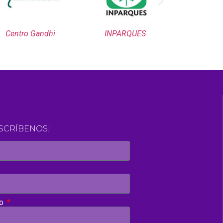
Centro Gandhi
INPARQUES
Olimpiadas 
ESCRÍBENOS!
to