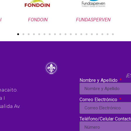
l
FONDOIN
FUNDASPERVEN
¡
Nombre y Apellido
hacaito.
a I
Correo Electrónico
alida Av.
Teléfono/Celular Contac