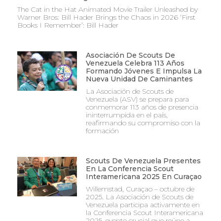
The Cat in the Hat Animated Movie Trailer Unleashed by
Warner Bros: Bill Hader Brings the Chaos in 2026 ‘First
Books I Remember’: Bill Hader
Asociación De Scouts De
Venezuela Celebra 113 Años
Formando Jóvenes E Impulsa La
Nueva Unidad De Caminantes
La Asociación de Scouts de
Venezuela (ASV) se prepara para
conmemorar 113 años de presencia
ininterrumpida en el país,
reafirmando su compromiso con la
formación
Scouts De Venezuela Presentes
En La Conferencia Scout
Interamericana 2025 En Curaçao
Willemstad, Curaçao – octubre de
2025. La Asociación de Scouts de
Venezuela participa activamente en
la Conferencia Scout Interamericana
2025, evento crucial que reúne a