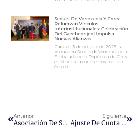
Scouts De Venezuela Y Corea
Refuerzan Vínculos
Interinstitucionales: Celebración
Del Gaecheonjeol Impulsa
Nuevas Alianzas
Caracas, 3 de octubre de 2025 La
Asociación Scouts de Venezuela y la
Embajada de la República de Corea
en Venezuela conmemoraron con
éxito el
Anterior
Siguiente
Asociación De Scouts De Venezuela Otorga La Orden Caballo De Plata A Mons. Diego Padrón
Ajuste De Cuota De Registro Institucional 2018