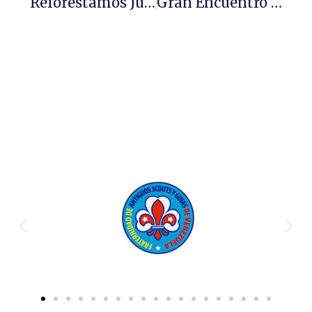
Reforestamos Junto A La Comunidad
Gran Encuentro Del Consejo Nacional Scout Con La Región Carabobo