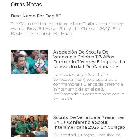
Otras Notas
Best Name For Dog 80
The Cat in the Hat Animated Movie Trailer Unleashed by
Warner Bros: Bill Hader Brings the Chaos in 2026 ‘First
Books I Remember’: Bill Hader
Asociación De Scouts De
Venezuela Celebra 113 Años
Formando Jóvenes E Impulsa La
Nueva Unidad De Caminantes
La Asociación de Scouts de
Venezuela (ASV) se prepara para
conmemorar 113 años de presencia
ininterrumpida en el país,
reafirmando su compromiso con la
formación
Scouts De Venezuela Presentes
En La Conferencia Scout
Interamericana 2025 En Curaçao
Willemstad, Curaçao – octubre de