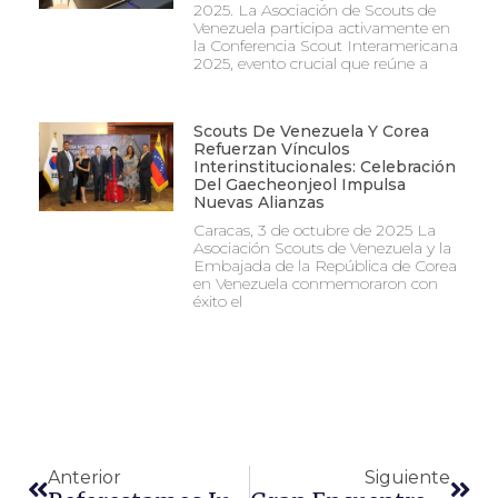
2025. La Asociación de Scouts de
Venezuela participa activamente en
la Conferencia Scout Interamericana
2025, evento crucial que reúne a
Scouts De Venezuela Y Corea
Refuerzan Vínculos
Interinstitucionales: Celebración
Del Gaecheonjeol Impulsa
Nuevas Alianzas
Caracas, 3 de octubre de 2025 La
Asociación Scouts de Venezuela y la
Embajada de la República de Corea
en Venezuela conmemoraron con
éxito el
Anterior
Siguiente