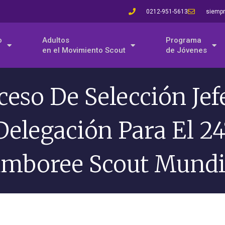
0212-951-5613
siempr
o
Adultos
Programa
en el Movimiento Scout
de Jóvenes
ceso De Selección Jef
Delegación Para El 24
amboree Scout Mundi