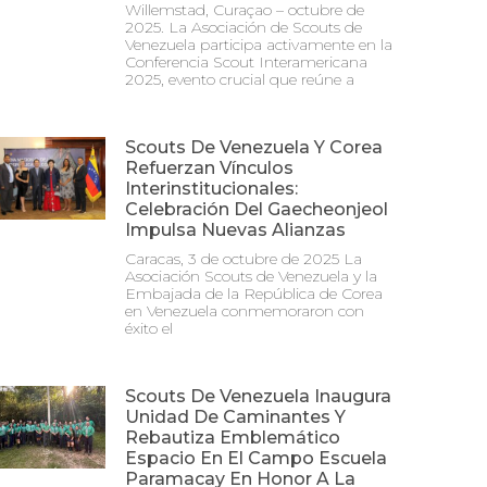
Willemstad, Curaçao – octubre de
2025. La Asociación de Scouts de
Venezuela participa activamente en la
Conferencia Scout Interamericana
2025, evento crucial que reúne a
Scouts De Venezuela Y Corea
Refuerzan Vínculos
Interinstitucionales:
Celebración Del Gaecheonjeol
Impulsa Nuevas Alianzas
Caracas, 3 de octubre de 2025 La
Asociación Scouts de Venezuela y la
Embajada de la República de Corea
en Venezuela conmemoraron con
éxito el
Scouts De Venezuela Inaugura
Unidad De Caminantes Y
Rebautiza Emblemático
Espacio En El Campo Escuela
Paramacay En Honor A La