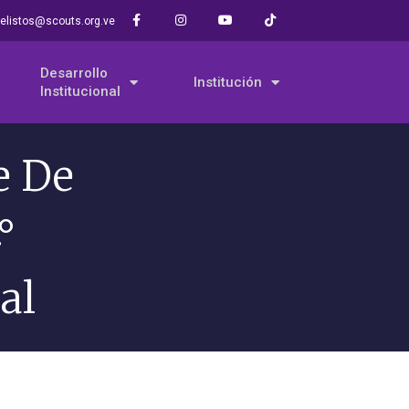
elistos@scouts.org.ve
Desarrollo
Institución
Institucional
e De
°
al