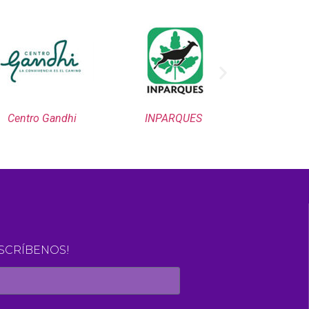
Centro Gandhi
INPARQUES
Olimpiadas E
ESCRÍBENOS!