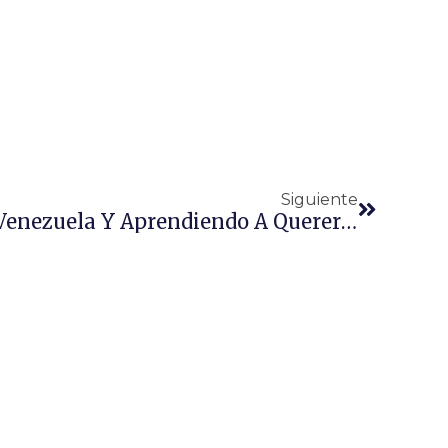
Siguiente
Asociación Scouts De Venezuela Y Aprendiendo A Querer Comparten Estrategias Para Formar En Valores